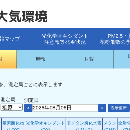
大気環境
光化学オキシダント
PM2.5
報マップ
注意報等発令状況
花粉飛散の
報
時報
月報
を、測定局ごとに表示します
測定局
測定日
<
>
表示更新
素
窒素酸化物
光化学オキシダント
非メタン炭化水素
メタン
全炭
(NOX)
(OX)
(NMHC)
(CH4)
(T