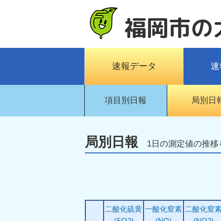
福岡市の
速報データ
速
項目別日報
局別日
局別日報
1日の測定値の推移
二酸化硫黄
一酸化窒素
二酸化窒
(SO2)
(NO)
(NO2)